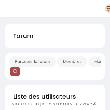
Forum
Parcourir le forum
Membres
Mes fils
Liste des utilisateurs
Z
A
B
C
D
E
F
G
H
I
J
K
L
M
N
O
P
Q
R
S
T
U
V
W
X
Y