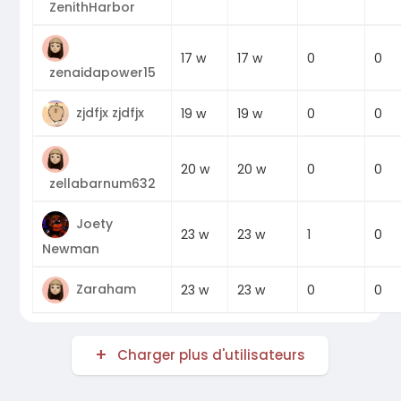
ZenithHarbor
0
17 w
17 w
0
zenaidapower15
zjdfjx zjdfjx
0
19 w
19 w
0
0
20 w
20 w
0
zellabarnum632
Joety
1
23 w
23 w
0
Newman
Zaraham
0
23 w
23 w
0
Charger plus d'utilisateurs