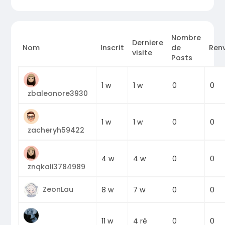
Nombre
Derniere
Nom
Inscrit
de
Ren
visite
Posts
0
1 w
1 w
0
zbaleonore3930
0
1 w
1 w
0
zacheryh59422
0
4 w
4 w
0
znqkali3784989
ZeonLau
0
8 w
7 w
0
0
11 w
4 ré
0