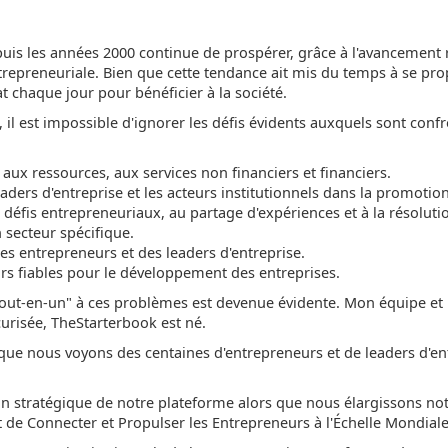
is les années 2000 continue de prospérer, grâce à l'avancement 
trepreneuriale. Bien que cette tendance ait mis du temps à se pro
t chaque jour pour bénéficier à la société.
l est impossible d'ignorer les défis évidents auxquels sont confro
, aux ressources, aux services non financiers et financiers.
ders d'entreprise et les acteurs institutionnels dans la promotion
 défis entrepreneuriaux, au partage d'expériences et à la résolut
n secteur spécifique.
s entrepreneurs et des leaders d'entreprise.
ors fiables pour le développement des entreprises.
tout-en-un" à ces problèmes est devenue évidente. Mon équipe et m
curisée, TheStarterbook est né.
ue nous voyons des centaines d'entrepreneurs et de leaders d'e
on stratégique de notre plateforme alors que nous élargissons notr
de Connecter et Propulser les Entrepreneurs à l'Échelle Mondiale. 