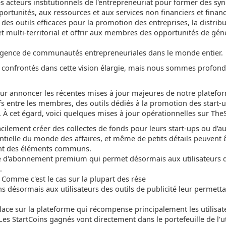
es acteurs institutionnels de l'entrepreneuriat pour former des syn
pportunités, aux ressources et aux services non financiers et financ
des outils efficaces pour la promotion des entreprises, la distribu
et multi-territorial et offrir aux membres des opportunités de gé
mergence de communautés entrepreneuriales dans le monde entier.
onfrontés dans cette vision élargie, mais nous sommes profondé
 pour annoncer les récentes mises à jour majeures de notre platef
ifs entre les membres, des outils dédiés à la promotion des start-up
s. À cet égard, voici quelques mises à jour opérationnelles sur The
acilement créer des collectes de fonds pour leurs start-ups ou d'a
tielle du monde des affaires, et même de petits détails peuvent êt
gent des éléments communs.
e d'abonnement premium qui permet désormais aux utilisateurs qui
.
! Comme c'est le cas sur la plupart des rése
 désormais aux utilisateurs des outils de publicité leur permetta
 place sur la plateforme qui récompense principalement les utilisat
Les StartCoins gagnés vont directement dans le portefeuille de l'uti