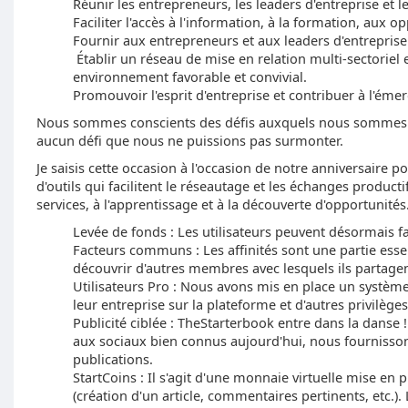
Réunir les entrepreneurs, les leaders d'entreprise et l
Faciliter l'accès à l'information, à la formation, aux o
Fournir aux entrepreneurs et aux leaders d'entreprise 
Établir un réseau de mise en relation multi-sectoriel 
environnement favorable et convivial.
Promouvoir l'esprit d'entreprise et contribuer à l'é
Nous sommes conscients des défis auxquels nous sommes c
aucun défi que nous ne puissions pas surmonter.
Je saisis cette occasion à l'occasion de notre anniversaire
d'outils qui facilitent le réseautage et les échanges product
services, à l'apprentissage et à la découverte d'opportunité
Levée de fonds : Les utilisateurs peuvent désormais f
Facteurs communs : Les affinités sont une partie essen
découvrir d'autres membres avec lesquels ils parta
Utilisateurs Pro : Nous avons mis en place un systèm
leur entreprise sur la plateforme et d'autres privilèges
Publicité ciblée : TheStarterbook entre dans la danse 
aux sociaux bien connus aujourd'hui, nous fournissons
publications.
StartCoins : Il s'agit d'une monnaie virtuelle mise en
(création d'un article, commentaires pertinents, etc.). 