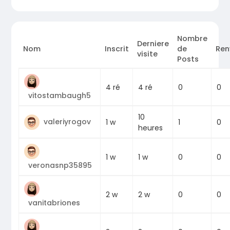
Nombre
Derniere
Nom
Inscrit
de
Ren
visite
Posts
0
4 ré
4 ré
0
vitostambaugh5
10
valeriyrogov
1
1 w
0
heures
0
1 w
1 w
0
veronasnp35895
0
2 w
2 w
0
vanitabriones