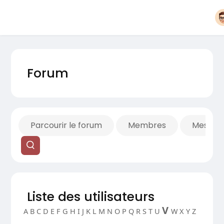
Forum
Parcourir le forum
Membres
Mes fils
Liste des utilisateurs
V
A
B
C
D
E
F
G
H
I
J
K
L
M
N
O
P
Q
R
S
T
U
W
X
Y
Z