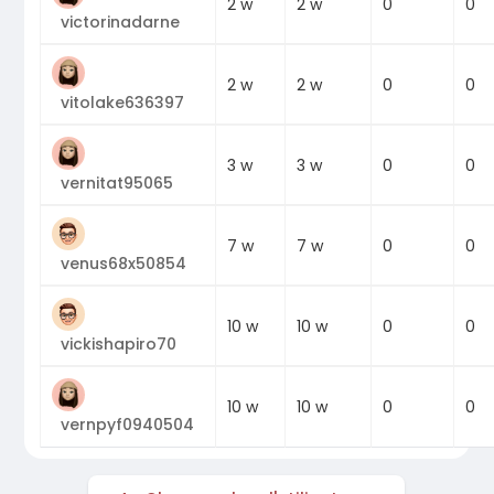
0
2 w
2 w
0
victorinadarne
0
2 w
2 w
0
vitolake636397
0
3 w
3 w
0
vernitat95065
0
7 w
7 w
0
venus68x50854
0
10 w
10 w
0
vickishapiro70
0
10 w
10 w
0
vernpyf0940504