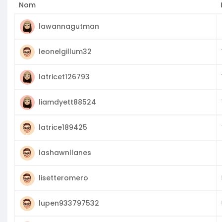
Nom
lawannagutman
leonelgillum32
latricet126793
liamdyett88524
latrice189425
lashawnllanes
lisetteromero
lupen933797532