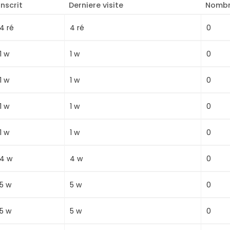
Inscrit
Derniere visite
Nombr
0
4 ré
4 ré
0
1 w
1 w
0
1 w
1 w
0
1 w
1 w
0
1 w
1 w
0
4 w
4 w
0
5 w
5 w
0
5 w
5 w