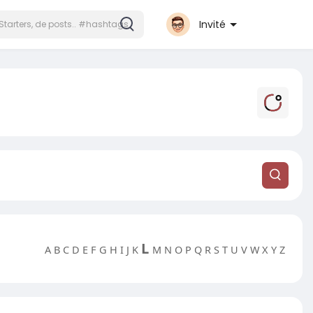
Invité
L
A
B
C
D
E
F
G
H
I
J
K
M
N
O
P
Q
R
S
T
U
V
W
X
Y
Z