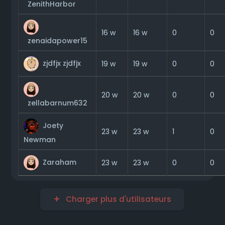
ZenithHarbor
0
16 w
16 w
0
zenaidapower15
zjdfjx zjdfjx
0
19 w
19 w
0
0
20 w
20 w
0
zellabarnum632
Joety
1
23 w
23 w
0
Newman
Zaraham
0
23 w
23 w
0
Charger plus d'utilisateurs