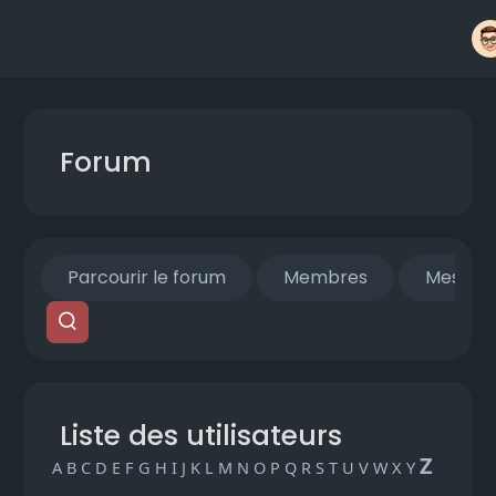
Forum
Parcourir le forum
Membres
Mes fils
Liste des utilisateurs
Z
A
B
C
D
E
F
G
H
I
J
K
L
M
N
O
P
Q
R
S
T
U
V
W
X
Y