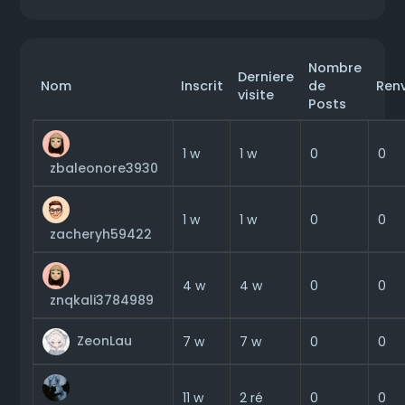
Nombre
Derniere
Nom
Inscrit
de
Ren
visite
Posts
0
1 w
1 w
0
zbaleonore3930
0
1 w
1 w
0
zacheryh59422
0
4 w
4 w
0
znqkali3784989
ZeonLau
0
7 w
7 w
0
0
11 w
2 ré
0