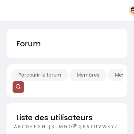
Forum
Parcourir le forum
Membres
Mes fils
Liste des utilisateurs
P
A
B
C
D
E
F
G
H
I
J
K
L
M
N
O
Q
R
S
T
U
V
W
X
Y
Z