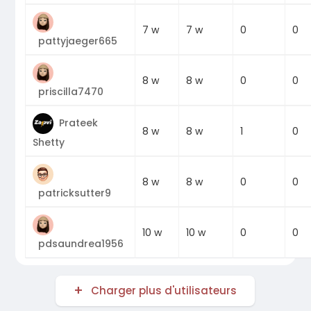
0
7 w
7 w
0
pattyjaeger665
0
8 w
8 w
0
priscilla7470
Prateek
1
8 w
8 w
0
Shetty
0
8 w
8 w
0
patricksutter9
0
10 w
10 w
0
pdsaundrea1956
Charger plus d'utilisateurs