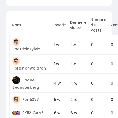
Nombre
Derniere
Nom
Inscrit
de
Ren
visite
Posts
0
1 w
1 w
0
patriciasylvia
0
1 w
1 w
0
prestonwaldron
Jaque
0
4 w
4 w
0
Beansterberg
Ponti233
0
5 w
2 ré
0
PK68 GAME
0
6 w
6 w
0