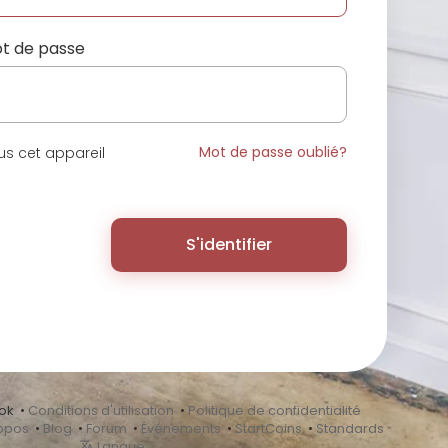
t de passe
Mot de passe oublié?
s cet appareil
S'identifier
ok •
Conditions d'utilisation
•
Politique de confidentialité
opos
•
Blog
•
Forum
•
Événements
•
StartCoins
•
Standards
Langue