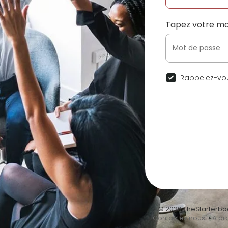
Tapez votre mo
Rappelez-vou
© 2026 TheStarterbo
•
Contactez nous
•
A pr