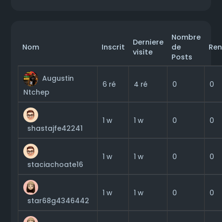
Nombre
Derniere
Nom
Inscrit
de
Ren
visite
Posts
Augustin
0
6 ré
4 ré
0
Ntchep
0
1 w
1 w
0
shastajfe42241
0
1 w
1 w
0
staciachoate16
0
1 w
1 w
0
star68g4346442