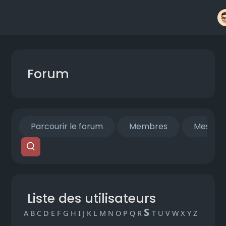
Forum
Parcourir le forum
Membres
Mes fils
Liste des utilisateurs
S
A
B
C
D
E
F
G
H
I
J
K
L
M
N
O
P
Q
R
T
U
V
W
X
Y
Z