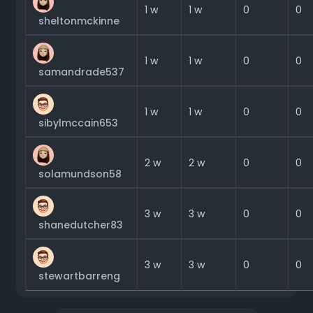
0
1 w
1 w
0
sheltonmckinne
0
1 w
1 w
0
samandrade537
0
1 w
1 w
0
sibylmccain653
0
2 w
2 w
0
solamundson58
0
3 w
3 w
0
shanedutcher83
0
3 w
3 w
0
stewartbarreng