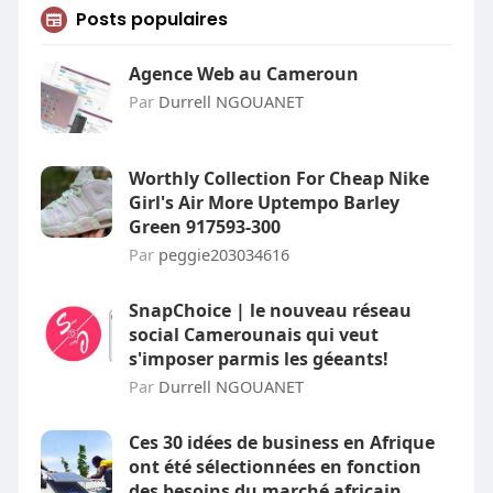
Posts populaires
Agence Web au Cameroun
Par
Durrell NGOUANET
Worthly Collection For Cheap Nike
Girl's Air More Uptempo Barley
Green 917593-300
Par
peggie203034616
SnapChoice | le nouveau réseau
social Camerounais qui veut
s'imposer parmis les géeants!
Par
Durrell NGOUANET
Ces 30 idées de business en Afrique
ont été sélectionnées en fonction
des besoins du marché africain,