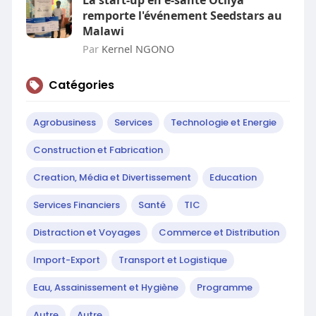
La start-up en e-santé Ocliya
remporte l'événement Seedstars au
Malawi
Par
Kernel NGONO
Catégories
Agrobusiness
Services
Technologie et Energie
Construction et Fabrication
Creation, Média et Divertissement
Education
Services Financiers
Santé
TIC
Distraction et Voyages
Commerce et Distribution
Import-Export
Transport et Logistique
Eau, Assainissement et Hygiène
Programme
Autre
Autre