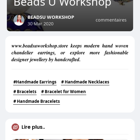
Beads U Workshop
BEADSU WORKSHOP
commentaires
30 Mar 2020
www.beadsuworkshop.store keeps modern hand woven
chandelier earrings, or explore more fashionable
designer jewellery by handcrafted.
#Handmade Earrings
# Handmade Necklaces
# Bracelets
# Bracelet for Women
# Handmade Bracelets
Lire plus..