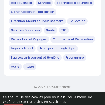
Agrobusiness
Services
Technologie et Energie
Construction et Fabrication
Creation, Média et Divertissement
Education
Services Financiers
Santé
TIC
Distraction et Voyages
Commerce et Distribution
Import-Export
Transport et Logistique
Eau, Assainissement et Hygiène
Programme
Autre
Autre
© 2026 TheStarterbook
Accueil
A propos
Contactez nous
Ce site utilise des cookies pour vous assurer la meilleure
Politique de confidentialité
Conditions d'utilisation
Blog
expérience sur notre site.
En Savoir Plus
Plus