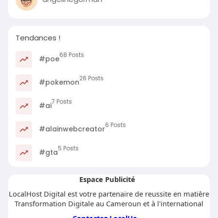
Tendances !
68 Posts
#poe
26 Posts
#pokemon
7 Posts
#ai
6 Posts
#alainwebcreator
5 Posts
#gta
Espace Publicité
LocalHost Digital est votre partenaire de reussite en matière
Transformation Digitale au Cameroun et à l'international
Contactez LocalHost Digital!!