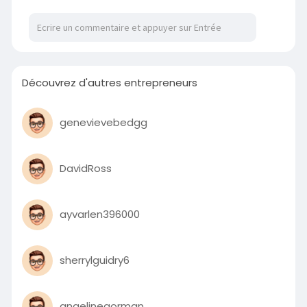
cleaner fights, and a meta that finally moves.
Découvrez d'autres entrepreneurs
genevievebedgg
DavidRoss
ayvarlen396000
sherrylguidry6
angelinegorman