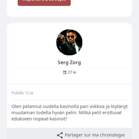
Serg Zorg
27 w
Publié: 12 w
Olen pelannut uudella kasinolla pari viikkoa ja löytänyt
muutaman todella hyvän pelin. Mitkä pelit erottuvat
edukseen nopeat-kasinot?
Partager sur ma chronologie