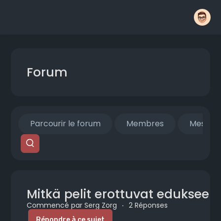
Forum
Parcourir le forum
Membres
Mes fils
Mitkä pelit erottuvat eduksee
Commencé par Serg Zorg
·
2 Réponses
Répondre à ce sujet