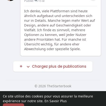
Publié:
15 w
Ich denke, viele Plattformen sind heute
ähnlich aufgebaut und unterscheiden sich
nur in Details. Manche legen mehr Wert auf
Design, andere auf Geschwindigkeit oder
Vielfalt. Ich finde es sinnvoll, mehrere
Optionen zu kennen, weil jeder Nutzer
andere Prioritäten hat. Für manche ist
Übersicht wichtig, für andere eher
Abwechslung oder spezielle Spiele.
Chargez plus de publications
© 2026 TheStarterbook
Accueil
A propos
Contactez nous
Ce site utilise des cookies pour vous assurer la meilleure
Politique de confidentialité
Conditions d'utilisation
Blog
expérience sur notre site.
En Savoir Plus
Plus