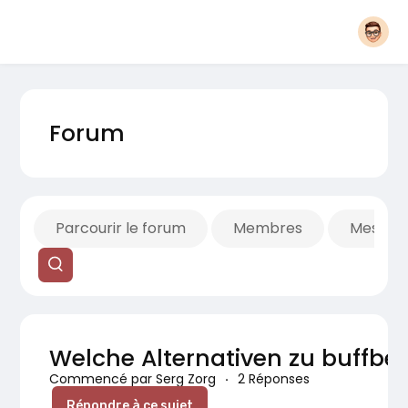
Forum
Parcourir le forum
Membres
Mes fils
Welche Alternativen zu buffbet
Commencé par Serg Zorg
·
2 Réponses
Répondre à ce sujet