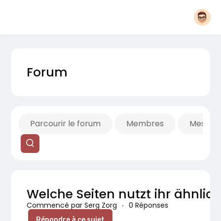
Forum
Parcourir le forum
Membres
Mes fils
Welche Seiten nutzt ihr ähnlic
Commencé par Serg Zorg
·
0 Réponses
Répondre à ce sujet