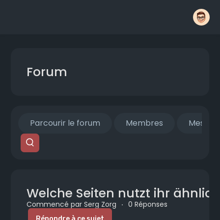
Forum
Parcourir le forum
Membres
Mes fils
Welche Seiten nutzt ihr ähnlic
Commencé par Serg Zorg
·
0 Réponses
Répondre à ce sujet