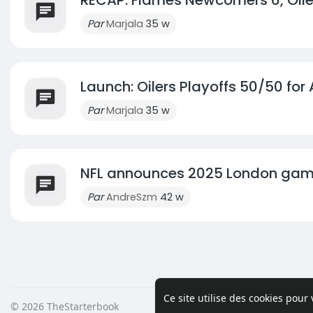
Par
Marjala
35 w
Launch: Oilers Playoffs 50/50 for A
Par
Marjala
35 w
NFL announces 2025 London game 
Par
AndreSzm
42 w
Ce site utilise des cookies pour
© 2026 TheStarterbook
Accueil
A pro