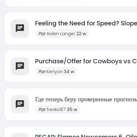
Feeling the Need for Speed? Slope
Par
Aiden Langer
22 w
Purchase/Offer for Cowboys vs Ca
Par
Kenyon
34 w
Где теперь беру проверенные прогнозы 
Par
fresko87
35 w
RECAP: Flames Newcomers 6, Oile