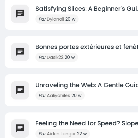
Satisfying Slices: A Beginner's Gui.
Par
Dylanali
20 w
Bonnes portes extérieures et fenêt
Par
Dasik22
20 w
Unraveling the Web: A Gentle Guid
Par
Aaliyahiles
20 w
Feeling the Need for Speed? Slope
Par
Aiden Langer
22 w