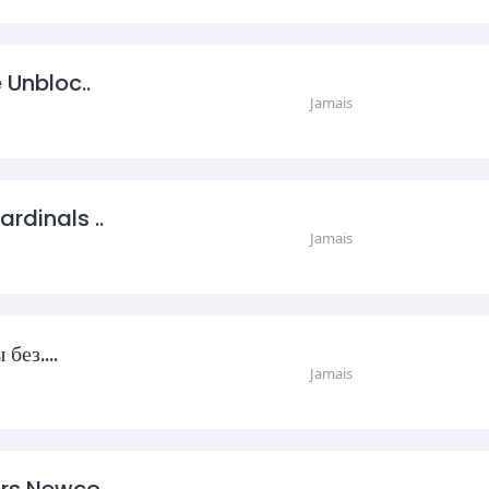
 Unbloc..
Jamais
rdinals ..
Jamais
без....
Jamais
rs Newco..