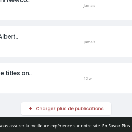
Jamais
lbert..
Jamais
titles an..
12 w
Chargez plus de publications
 vous assurer la meilleure expérience sur notre site.
En Savoir Plus
pos
Contactez nous
Politique de confidentialité
Conditions d'uti