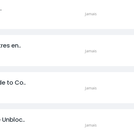
.
Jamais
res en..
Jamais
e to Co..
Jamais
 Unbloc..
Jamais