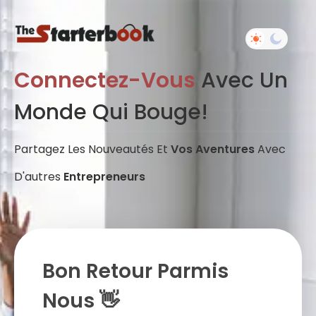
Connectez-Vous
Avec Un
Monde Qui Bouge!
Partagez Les Nouveautés Et
Vos Aventures
Avec
D'autres
Entrepreneurs
Bon Retour Parmis
Nous 👋