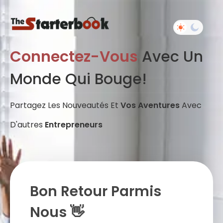
Connectez-Vous
Avec Un
Monde Qui Bouge!
Partagez Les Nouveautés Et
Vos Aventures
Avec
D'autres
Entrepreneurs
Bon Retour Parmis
Nous 👋