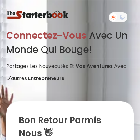
Connectez-Vous
Avec Un
Monde Qui Bouge!
Partagez Les Nouveautés Et
Vos Aventures
Avec
D'autres
Entrepreneurs
Bon Retour Parmis
Nous 👋