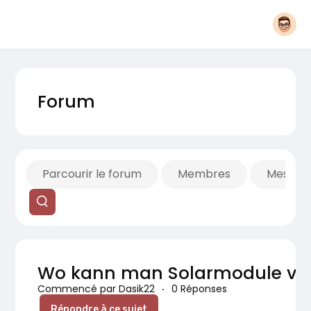
Forum
Parcourir le forum
Membres
Mes fils
Wo kann man Solarmodule ve
Commencé par Dasik22
·
0 Réponses
Répondre à ce sujet