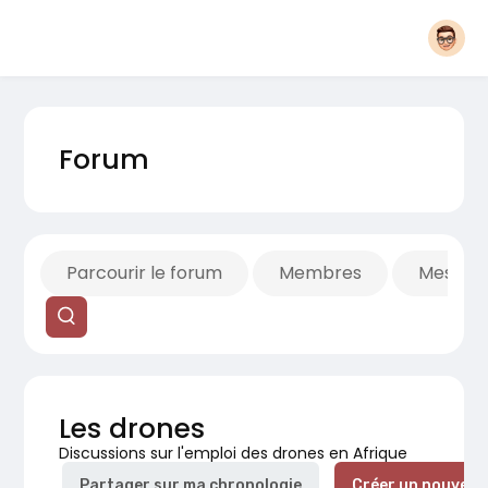
Forum
Parcourir le forum
Membres
Mes fils
Les drones
Discussions sur l'emploi des drones en Afrique
Partager sur ma chronologie
Créer un nouveau