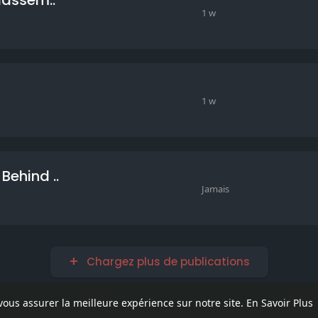
1 w
1 w
Behind ..
Jamais
Chargez plus de publications
 vous assurer la meilleure expérience sur notre site.
En Savoir Plus
pos
Contactez nous
Politique de confidentialité
Conditions d'uti