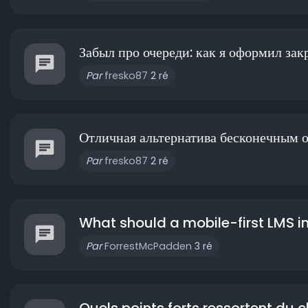
Забыл про очереди: как я оформил закр
Par
fresko87
2 ré
Отличная альтернатива бесконечным оч
Par
fresko87
2 ré
What should a mobile-first LMS inc
Par
ForrestMcPadden
3 ré
Quels points forts ressortent du c