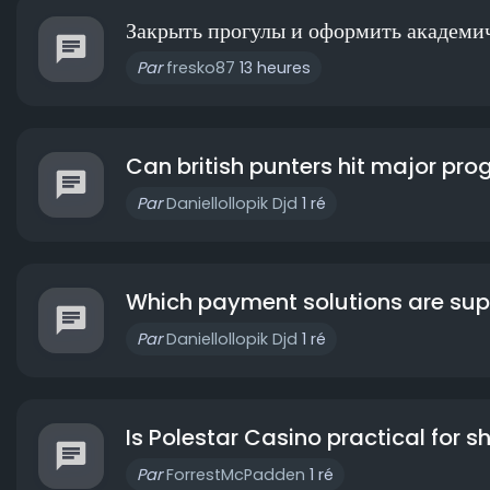
Закрыть прогулы и оформить академиче
Par
fresko87
13 heures
Can british punters hit major prog
Par
Daniellollopik Djd
1 ré
Which payment solutions are sup
Par
Daniellollopik Djd
1 ré
Is Polestar Casino practical for sh
Par
ForrestMcPadden
1 ré