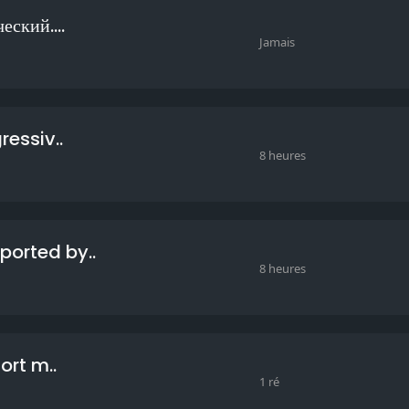
ский....
Jamais
ressiv..
8 heures
ported by..
8 heures
ort m..
1 ré