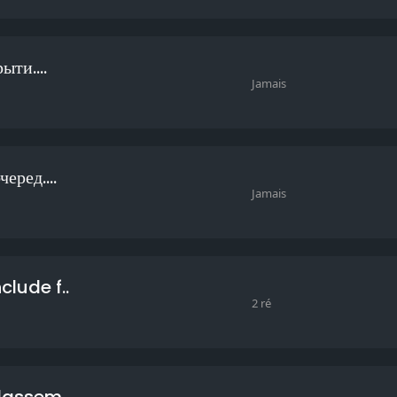
ыти....
Jamais
еред....
Jamais
lude f..
2 ré
lassem..