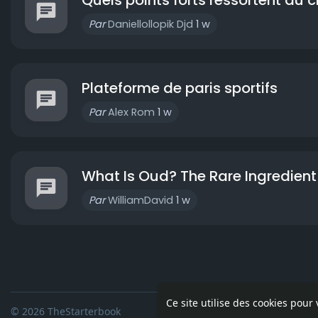
Par
Daniellollopik Djd
1 w
Plateforme de paris sportifs
Par
Alex Rom
1 w
What Is Oud? The Rare Ingredient 
Par
WilliamDavid
1 w
Ce site utilise des cookies pour
© 2026 TheStarterbook
Accueil
A pro