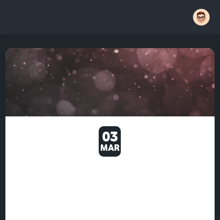
03
MAR
POE 2 TRADE: HOW TO
MASTER THE NEW SKILL GEM
SYSTEM