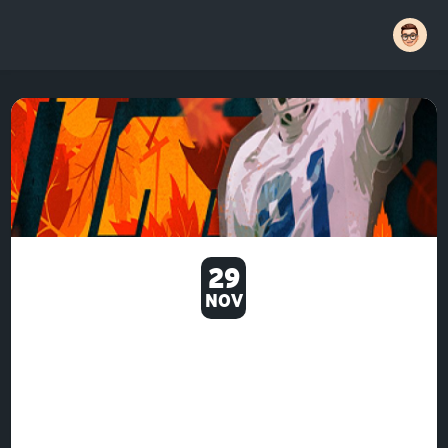
29
NOV
MADDEN 22 IS READY FOR THE
NEXT ROSTER UPDATE TO MUT
22 COINS LAND