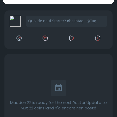
Madden 22 is ready for the next Roster Update to
Mut 22 coins land n'a encore rien posté