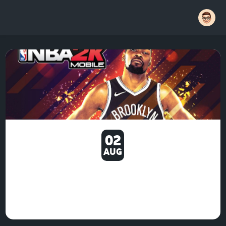
02
AUG
THIS IS A TIME-CONSUMING
TASK