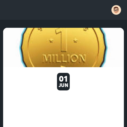
01
JUN
MMOEXP - AMONG THE MOST
RECENT ASPECTS OF MADDEN
NFL GAMES