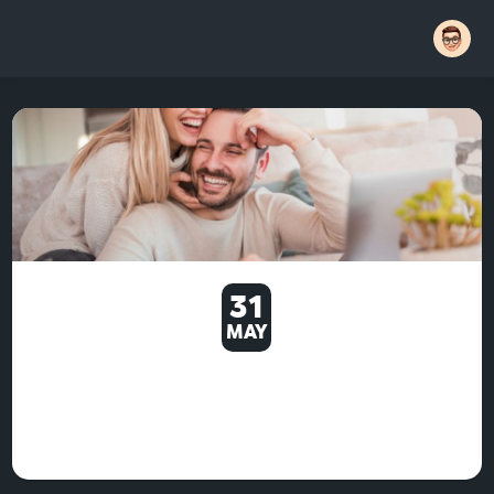
31
MAY
MAASALONG MALE
ENHANCEMENT