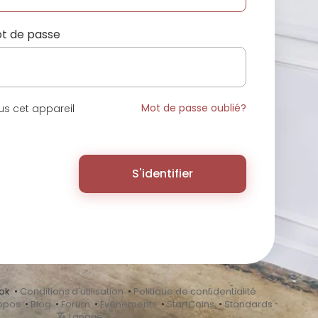
t de passe
Mot de passe oublié?
s cet appareil
S'identifier
ok •
Conditions d'utilisation
•
Politique de confidentialité
opos
•
Blog
•
Forum
•
Événements
•
StartCoins
•
Standards
Langue