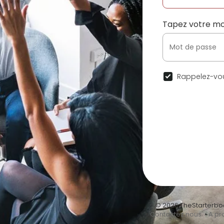
Tapez votre mo
Rappelez-vou
© 2026 TheStarterbo
•
Contactez nous
•
A pr