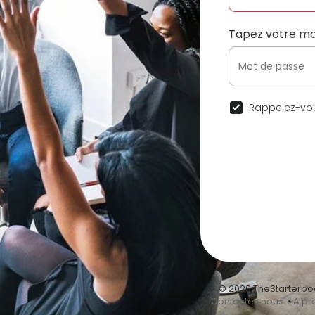
Tapez votre mo
Rappelez-vou
© 2026 TheStarterbo
•
Contactez nous
•
A pr