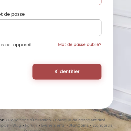
t de passe
Mot de passe oublié?
s cet appareil
S'identifier
ok •
Conditions d'utilisation
•
Politique de confidentialité
opos
•
Blog
•
Forum
•
Événements
•
StartCoins
•
Standards
Langue