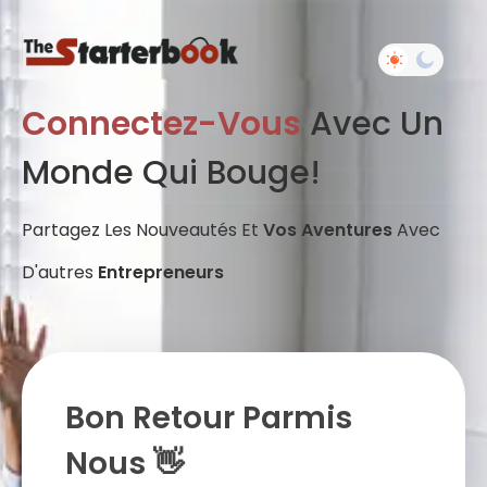
Connectez-Vous
Avec Un
Monde Qui Bouge!
Partagez Les Nouveautés Et
Vos Aventures
Avec
D'autres
Entrepreneurs
Bon Retour Parmis
Nous 👋