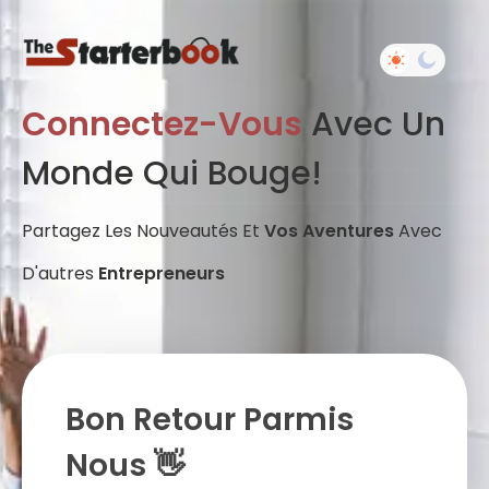
Connectez-Vous
Avec Un
Monde Qui Bouge!
Partagez Les Nouveautés Et
Vos Aventures
Avec
D'autres
Entrepreneurs
Bon Retour Parmis
Nous 👋