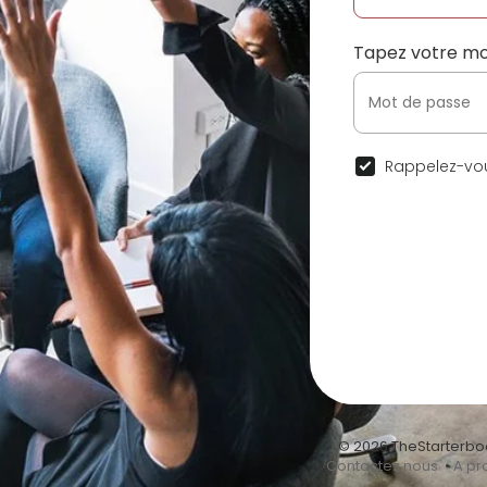
Tapez votre mo
Rappelez-vou
© 2026 TheStarterbo
•
Contactez nous
•
A pr