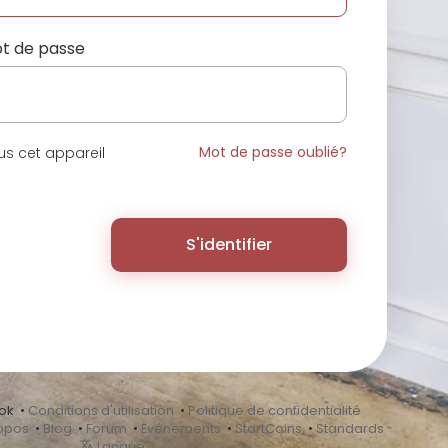
t de passe
Mot de passe oublié?
s cet appareil
S'identifier
ok •
Conditions d'utilisation
•
Politique de confidentialité
opos
•
Blog
•
Forum
•
Événements
•
StartCoins
•
Standards
Langue