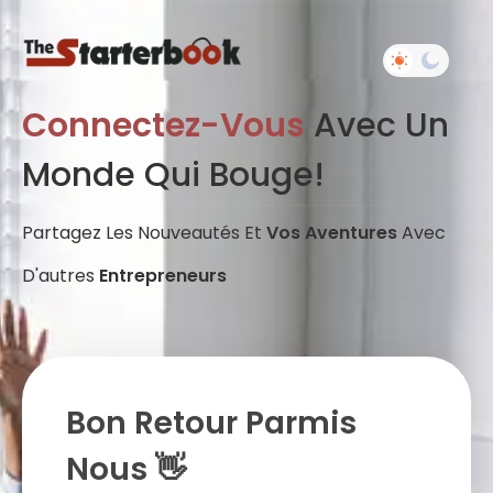
Connectez-Vous
Avec Un
Monde Qui Bouge!
Partagez Les Nouveautés Et
Vos Aventures
Avec
D'autres
Entrepreneurs
Bon Retour Parmis
Nous 👋