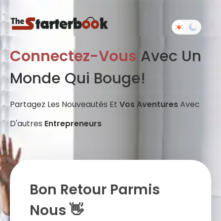
Connectez-Vous
Avec Un
Monde Qui Bouge!
Partagez Les Nouveautés Et
Vos Aventures
Avec
D'autres
Entrepreneurs
Bon Retour Parmis
Nous 👋