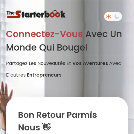
Connectez-Vous
Avec Un
Monde Qui Bouge!
Partagez Les Nouveautés Et
Vos Aventures
Avec
D'autres
Entrepreneurs
Bon Retour Parmis
Nous 👋