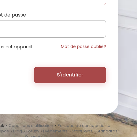
t de passe
Mot de passe oublié?
s cet appareil
S'identifier
ok •
Conditions d'utilisation
•
Politique de confidentialité
opos
•
Blog
•
Forum
•
Événements
•
StartCoins
•
Standards
Langue