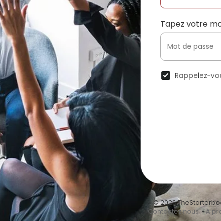
Tapez votre mo
Rappelez-vou
© 2026 TheStarterbo
•
Contactez nous
•
A pr