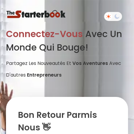
Connectez-Vous
Avec Un
Monde Qui Bouge!
Partagez Les Nouveautés Et
Vos Aventures
Avec
D'autres
Entrepreneurs
Bon Retour Parmis
Nous 👋