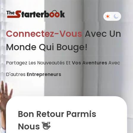
Connectez-Vous
Avec Un
Monde Qui Bouge!
Partagez Les Nouveautés Et
Vos Aventures
Avec
D'autres
Entrepreneurs
Bon Retour Parmis
Nous 👋