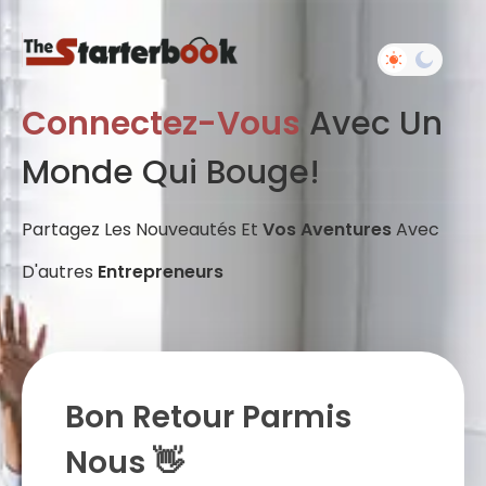
Connectez-Vous
Avec Un
Monde Qui Bouge!
Partagez Les Nouveautés Et
Vos Aventures
Avec
D'autres
Entrepreneurs
Bon Retour Parmis
Nous 👋