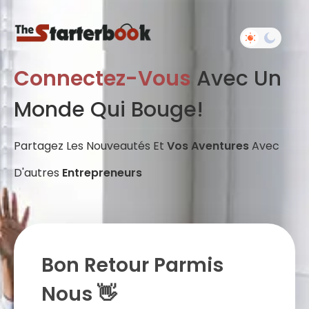
Connectez-Vous
Avec Un
Monde Qui Bouge!
Partagez Les Nouveautés Et
Vos Aventures
Avec
D'autres
Entrepreneurs
Bon Retour Parmis
Nous 👋