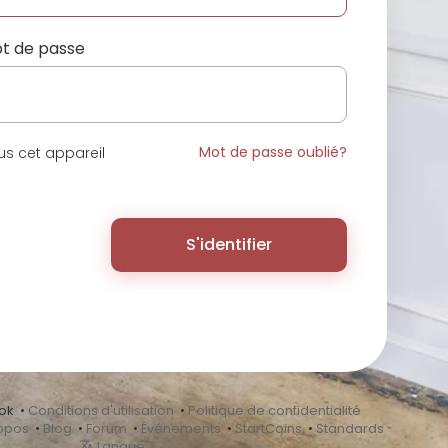
t de passe
Mot de passe oublié?
s cet appareil
S'identifier
ok •
Conditions d'utilisation
•
Politique de confidentialité
opos
•
Blog
•
Forum
•
Événements
•
StartCoins
•
Standards
Langue