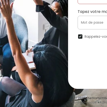
Tapez votre mo
Rappelez-vou
© 2026 TheStarterbo
•
Contactez nous
•
A pr