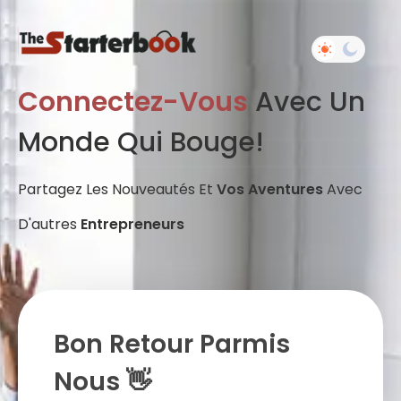
Connectez-Vous
Avec Un
Monde Qui Bouge!
Partagez Les Nouveautés Et
Vos Aventures
Avec
D'autres
Entrepreneurs
Bon Retour Parmis
Nous 👋