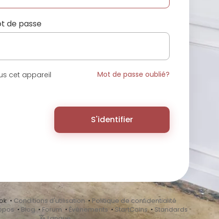
t de passe
Mot de passe oublié?
s cet appareil
S'identifier
ok •
Conditions d'utilisation
•
Politique de confidentialité
opos
•
Blog
•
Forum
•
Événements
•
StartCoins
•
Standards
Langue