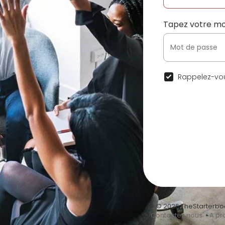
Tapez votre mo
Rappelez-vou
© 2026 TheStarterbo
•
Contactez nous
•
A pr