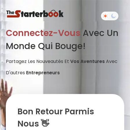
Connectez-Vous
Avec Un
Monde Qui Bouge!
Partagez Les Nouveautés Et
Vos Aventures
Avec
D'autres
Entrepreneurs
Bon Retour Parmis
Nous 👋