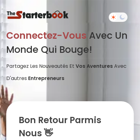
Connectez-Vous
Avec Un
Monde Qui Bouge!
Partagez Les Nouveautés Et
Vos Aventures
Avec
D'autres
Entrepreneurs
Bon Retour Parmis
Nous 👋