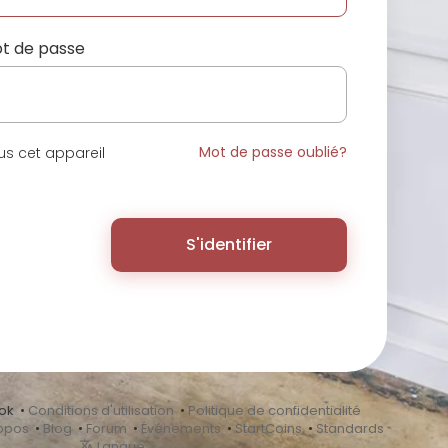
t de passe
Mot de passe oublié?
s cet appareil
S'identifier
ok •
Conditions d'utilisation
•
Politique de confidentialité
opos
•
Blog
•
Forum
•
Événements
•
StartCoins
•
Standards
Langue