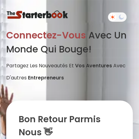
Connectez-Vous
Avec Un
Monde Qui Bouge!
Partagez Les Nouveautés Et
Vos Aventures
Avec
D'autres
Entrepreneurs
Bon Retour Parmis
Nous 👋